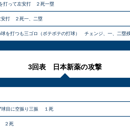
を打って左安打 ２死一塁
左安打 ２死一、二塁
球を打つも三ゴロ（ボテボテの打球） チェンジ、一、二塁残塁 宮
3回表 日本新薬の攻撃
7球目に空振り三振 １死
飛 ２死