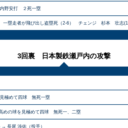
遊内野安打 ２死一塁
塁走者が飛び出し盗塁死（2-6） チェンジ 杉本 壮志(13球
3回裏 日本製鉄瀬戸内の攻撃
を見極めて四球 無死一塁
高めの球を見極めて四球 無死一、二塁
) → 長尾 渉佑（投手）