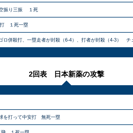
に空振り三振 １死
安打 １死一塁
併殺打、一塁走者が封殺（6-4）、打者が封殺（4-3） チェン
2回表 日本新薬の攻撃
球を打って中安打 無死一塁
二飛 １死一塁