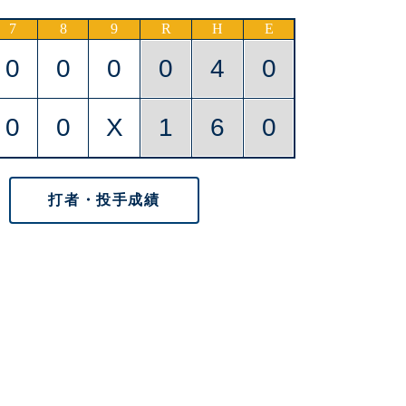
7
8
9
R
H
E
0
0
0
0
4
0
0
0
X
1
6
0
打者・投手成績