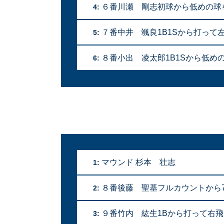
６番川瀬 剛志初球から低めの球
4:
７番中井 颯良1B1Sから打って
5:
８番小出 凌太郎1B1Sから低めの
6:
マウンド 杉本 壮志
1:
８番後藤 聖基フルカウントから
2:
９番竹内 紘生1Bから打って右
3: