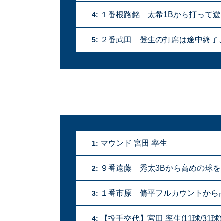
１番根路銘 太希1Bから打って
4:
２番武田 登生の打席は途中終了、一
5:
マウンド 宮田 率生
1:
９番遠藤 秀太3Bから高めの球
2:
１番市原 脩平フルカウントから
3:
【投手交代】宮田 率生(11球/31球
4: