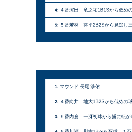
４番濵田 竜之祐1B1Sから低
4:
５番若林 将平2B2Sから見逃し三
5:
マウンド 長尾 渉佑
1:
４番向井 地大1B2Sから低めの
2:
５番内倉 一冴初球から捕に転が
3:
６番川瀬 剛志1Bから死球 １
4: