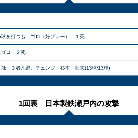
の球を打つも二ゴロ（好プレー） １死
二ゴロ ２死
飛 ３者凡退、チェンジ 杉本 壮志(13球/13球)
1回裏 日本製鉄瀬戸内の攻撃