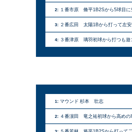
１番市原 脩平1B2Sから5球目
2:
２番広田 太陽1Bから打って左
3:
３番津原 璃羽初球から打つも遊ゴロ
4:
マウンド 杉本 壮志
1:
４番濵田 竜之祐初球から高めの
2:
５番若林 将平1B2Sから打って
3: