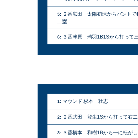
２番広田 太陽初球からバントで投
5:
二塁
３番津原 璃羽1B1Sから打って三
6:
マウンド 杉本 壮志
1:
２番武田 登生1Sから打って右
2:
３番橋本 和樹1Bから一に転が
3: