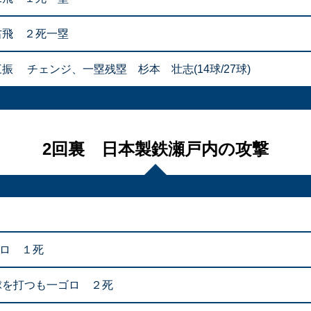
右飛 ２死一塁
振 チェンジ、一塁残塁 杉本 壮志(14球/27球)
2回裏 日本製鉄瀬戸内の攻撃
ゴロ １死
球を打つも一ゴロ ２死