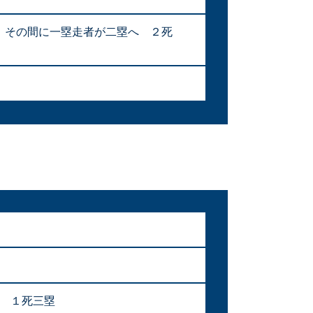
）、その間に一塁走者が二塁へ ２死
） １死三塁