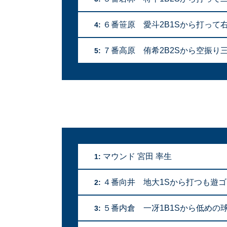
６番笹原 愛斗2B1Sから打って
4:
７番高原 侑希2B2Sから空振り三
5:
マウンド 宮田 率生
1:
４番向井 地大1Sから打つも遊
2:
５番内倉 一冴1B1Sから低めの
3: