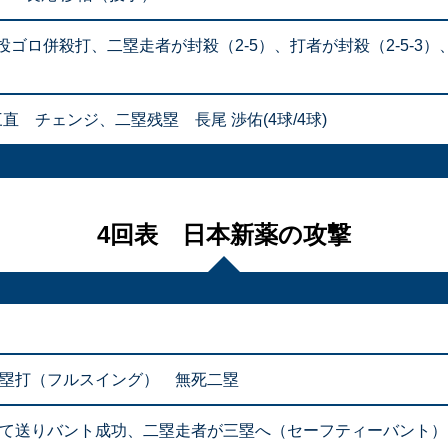
ゴロ併殺打、二塁走者が封殺（2-5）、打者が封殺（2-5-3
直 チェンジ、二塁残塁 長尾 渉佑(4球/4球)
4回表 日本新薬の攻撃
二塁打（フルスイング） 無死二塁
して送りバント成功、二塁走者が三塁へ（セーフティーバント