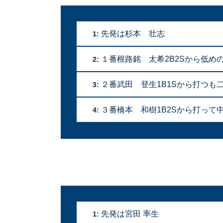
先発は杉本 壮志
1:
１番根路銘 太希2B2Sから低め
2:
２番武田 登生1B1Sから打つも
3:
３番橋本 和樹1B2Sから打って中
4:
先発は宮田 率生
1: