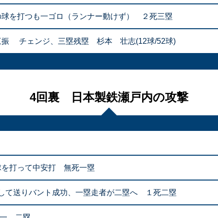
めの球を打つも一ゴロ（ランナー動けず） ２死三塁
振 チェンジ、三塁残塁 杉本 壮志(12球/52球)
4回裏 日本製鉄瀬戸内の攻撃
球を打って中安打 無死一塁
して送りバント成功、一塁走者が二塁へ １死二塁
死一、二塁