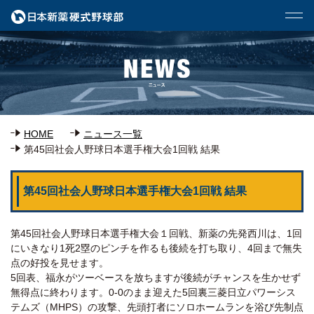
HOME
ニュース一覧
第45回社会人野球日本選手権大会1回戦 結果
第45回社会人野球日本選手権大会1回戦 結果
第45回社会人野球日本選手権大会１回戦、新薬の先発西川は、1回
にいきなり1死2塁のピンチを作るも後続を打ち取り、4回まで無失
点の好投を見せます。
5回表、福永がツーベースを放ちますが後続がチャンスを生かせず
無得点に終わります。0-0のまま迎えた5回裏三菱日立パワーシス
テムズ（MHPS）の攻撃、先頭打者にソロホームランを浴び先制点