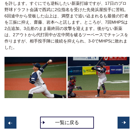
を許します。すぐにでも逆転したい新薬打線ですが、17日のプロ
野球ドラフト会議で西武に2位指名を受けた先発浜屋投手に苦戦。
6回途中から登板した山上は、満塁まで追い込まれるも最後の打者
を三振に抑え、齋藤、岩本へと託します。ところが、7回MHPSは
2点追加。3点差のまま最終回の攻撃を迎えます。後がない新薬
は、2アウトから代打田中が左中間を破るツーベースでチャンスを
作りますが、相手投手陣に後続を抑えられ、3-0でMHPSに敗れま
した。
一覧に戻る
>>
<