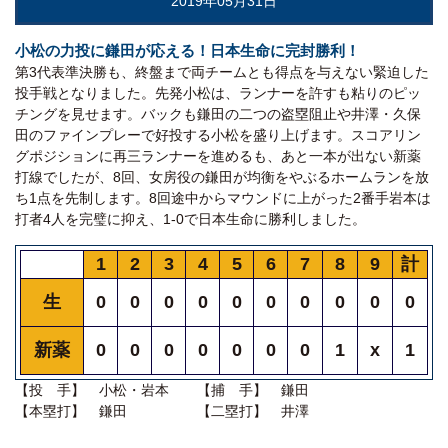
2019年05月31日
小松の力投に鎌田が応える！日本生命に完封勝利！
第3代表準決勝も、終盤まで両チームとも得点を与えない緊迫した
投手戦となりました。先発小松は、ランナーを許すも粘りのピッ
チングを見せます。バックも鎌田の二つの盗塁阻止や井澤・久保
田のファインプレーで好投する小松を盛り上げます。スコアリン
グポジションに再三ランナーを進めるも、あと一本が出ない新薬
打線でしたが、8回、女房役の鎌田が均衡をやぶるホームランを放
ち1点を先制します。8回途中からマウンドに上がった2番手岩本は
打者4人を完璧に抑え、1-0で日本生命に勝利しました。
1
2
3
4
5
6
7
8
9
計
生
0
0
0
0
0
0
0
0
0
0
新薬
0
0
0
0
0
0
0
1
x
1
【投 手】 小松・岩本 【捕 手】 鎌田
【本塁打】 鎌田 【二塁打】 井澤