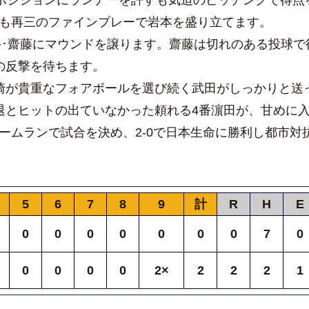
グポジションにランナーを許すも気迫のピッチングで得点
も再三のファインプレーで岩本を盛り立てます。
手･齋藤にマウンドを譲ります。齋藤は切れのある投球で
の反撃を待ちます。
崎が貴重なフォアボールを選び続く武田がしっかりと送
退とヒットの出ていなかった頼れる4番濵田が、甘めに
ームランで試合を決め、2-0で日本生命に勝利し都市対
5
6
7
8
9
計
R
H
E
0
0
0
0
0
0
0
7
0
0
0
0
0
2×
2
2
2
1