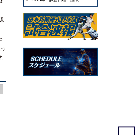
を
後
っ
入っ
抗