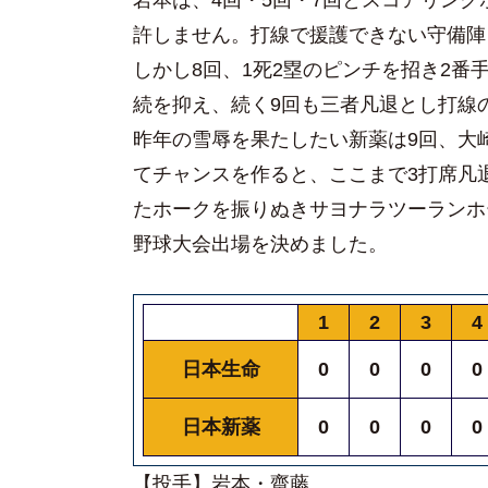
岩本は、4回・5回・7回とスコアリン
許しません。打線で援護できない守備陣
しかし8回、1死2塁のピンチを招き2番
続を抑え、続く9回も三者凡退とし打線
昨年の雪辱を果たしたい新薬は9回、大
てチャンスを作ると、ここまで3打席凡
たホークを振りぬきサヨナラツーランホ
野球大会出場を決めました。
1
2
3
4
日本生命
0
0
0
0
日本新薬
0
0
0
0
【投手】岩本・齋藤