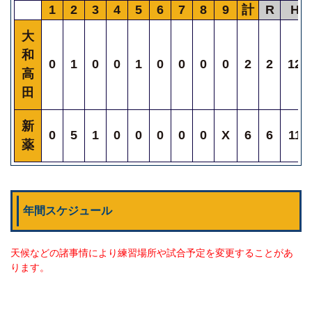
1
2
3
4
5
6
7
8
9
計
R
H
大
和
0
1
0
0
1
0
0
0
0
2
2
12
高
田
新
0
5
1
0
0
0
0
0
X
6
6
11
薬
年間スケジュール
天候などの諸事情により練習場所や試合予定を変更することがあ
ります。