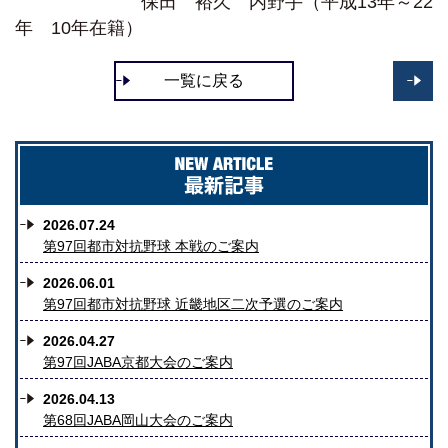
保田 裕久 内野手（平成13年～22
年 10年在籍）
一覧に戻る
<
2026.07.24
第97回都市対抗野球 本戦のご案内
2026.06.01
第97回都市対抗野球 近畿地区二次予選のご案内
2026.04.27
第97回JABA京都大会のご案内
2026.04.13
第68回JABA岡山大会のご案内