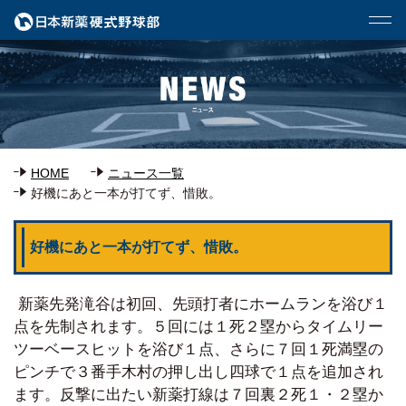
HOME
ニュース一覧
好機にあと一本が打てず、惜敗。
好機にあと一本が打てず、惜敗。
新薬先発滝谷は初回、先頭打者にホームランを浴び１
点を先制されます。５回には１死２塁からタイムリー
ツーベースヒットを浴び１点、さらに７回１死満塁の
ピンチで３番手木村の押し出し四球で１点を追加され
ます。反撃に出たい新薬打線は７回裏２死１・２塁か