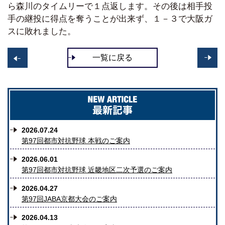
ら森川のタイムリーで１点返します。その後は相手投
手の継投に得点を奪うことが出来ず、１－３で大阪ガ
スに敗れました。
一覧に戻る
>>
<
2026.07.24
第97回都市対抗野球 本戦のご案内
2026.06.01
第97回都市対抗野球 近畿地区二次予選のご案内
2026.04.27
第97回JABA京都大会のご案内
2026.04.13