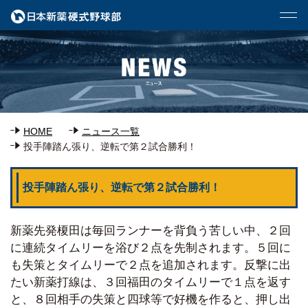
HOME
ニュース一覧
投手陣踏ん張り、逆転で第２試合勝利！
投手陣踏ん張り、逆転で第２試合勝利！
新薬先発榎田は毎回ランナーを背負う苦しい中、２回
に連続タイムリーを浴び２点を先制されます。５回に
も失策とタイムリーで２点を追加されます。反撃に出
たい新薬打線は、３回福田のタイムリーで１点を返す
と、８回相手の失策と四球等で好機を作ると、押し出