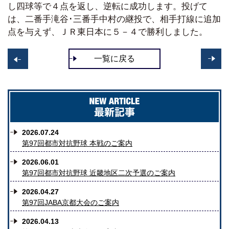
し四球等で４点を返し、逆転に成功します。投げて
は、二番手滝谷･三番手中村の継投で、相手打線に追加
点を与えず、ＪＲ東日本に５－４で勝利しました。
一覧に戻る
>>
<
2026.07.24
第97回都市対抗野球 本戦のご案内
2026.06.01
第97回都市対抗野球 近畿地区二次予選のご案内
2026.04.27
第97回JABA京都大会のご案内
2026.04.13