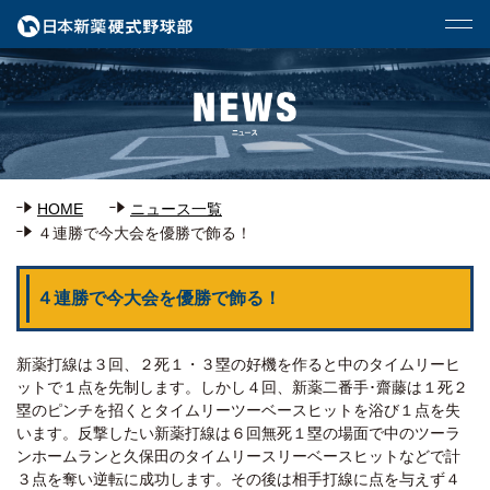
HOME
ニュース一覧
４連勝で今大会を優勝で飾る！
４連勝で今大会を優勝で飾る！
新薬打線は３回、２死１・３塁の好機を作ると中のタイムリーヒ
ットで１点を先制します。しかし４回、新薬二番手･齋藤は１死２
塁のピンチを招くとタイムリーツーベースヒットを浴び１点を失
います。反撃したい新薬打線は６回無死１塁の場面で中のツーラ
ンホームランと久保田のタイムリースリーベースヒットなどで計
３点を奪い逆転に成功します。その後は相手打線に点を与えず４