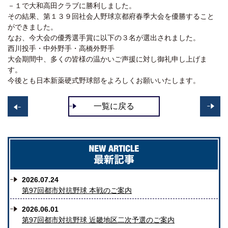
－１で大和高田クラブに勝利しました。
その結果、第１３９回社会人野球京都府春季大会を優勝すること
ができました。
なお、今大会の優秀選手賞に以下の３名が選出されました。
西川投手・中外野手・高橋外野手
大会期間中、多くの皆様の温かいご声援に対し御礼申し上げま
す。
今後とも日本新薬硬式野球部をよろしくお願いいたします。
一覧に戻る
>>
<
2026.07.24
第97回都市対抗野球 本戦のご案内
2026.06.01
第97回都市対抗野球 近畿地区二次予選のご案内