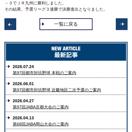
－３でＪＲ九州に勝利しました。
その結果、予選リーグ３連勝で決勝進出となりました。
一覧に戻る
>>
<
2026.07.24
第97回都市対抗野球 本戦のご案内
2026.06.01
第97回都市対抗野球 近畿地区二次予選のご案内
2026.04.27
第97回JABA京都大会のご案内
2026.04.13
第68回JABA岡山大会のご案内