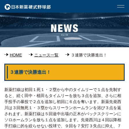
HOME
ニュース一覧
３連勝で決勝進出！
３連勝で決勝進出！
新薬打線は初回１死１・２塁から中のタイムリーで１点を先制す
ると、続く田中・植田もタイムリーを放ち３点を追加、さらに相
手投手の暴投で２点を追加し初回に６点を奪います。新薬先発西
川は３回無死１・３塁からスリーランホームランを浴び３点を返
されます。新薬打線は５回途中出場の正木がバックスクリーンに
ソロホームランを放ち１点を追加します。先発西川は４回以降相
手打線に的を絞らせない投球で、９回を７安打３失点に抑え、７