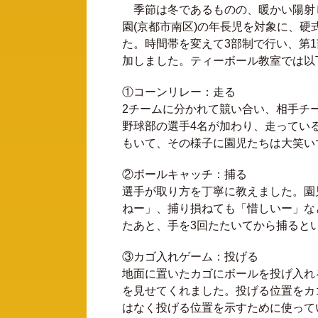
季節は冬であるものの、暖かい陽射し
園
(
京都市南区
)
の年長児を対象に、硬
た。時間帯を変えて
3
部制で行い、第
1
加しました。ティーボール教室では以
①コーンリレー：走る
2
チームに分かれて競い合い、相手チ
野球部の選手
4
名が加わり、走ってい
もいて、その様子に園児たちは大笑い
②ボールキャッチ：捕る
選手が取り方を丁寧に教えました。園
ねー」、捕り損ねても「惜しいー」な
たあと、手を3回たたいてから捕ると
③カゴ入れゲーム：投げる
地面に置いたカゴにボールを投げ入れ
を見せてくれました。投げる位置をカ
はなく投げる位置を示すために使って