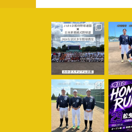
shinyaku_baseball
shinyak
8月 8
shinyaku_baseball
shinyak
8月 3