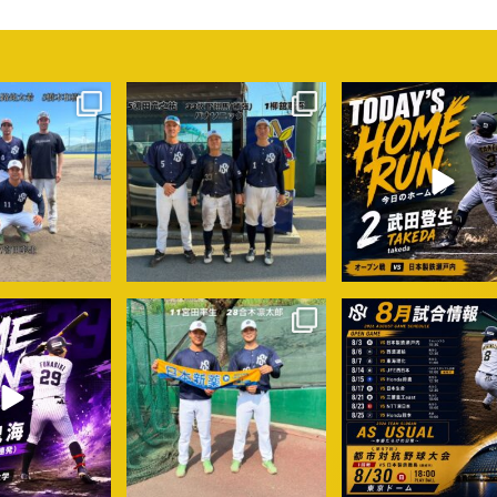
u_baseball
shinyaku_baseball
shinyaku_baseball
8月 7
8月 6
8月 3
u_baseball
shinyaku_baseball
shinyaku_baseball
7月 31
7月 31
7月 31