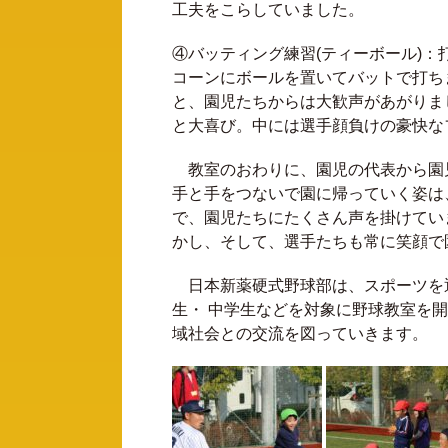
工夫をこらしていました。
​​​​​​​④バッティング練習(ティーボール)：
コーンにボールを置いてバットで打ち
と、園児たちからは大歓声があがりま
と大喜び。中には選手顔負けの豪快な
教室のおわりに、園児の代表から園
手と手をつないで園に帰っていく姿は
で、園児たちにたくさん声を掛けてい
かし、そして、選手たちも常に笑顔で
日本新薬硬式野球部は、スポーツを
生・ 中学生などを対象に野球教室を
域社会との交流を図っていきます。