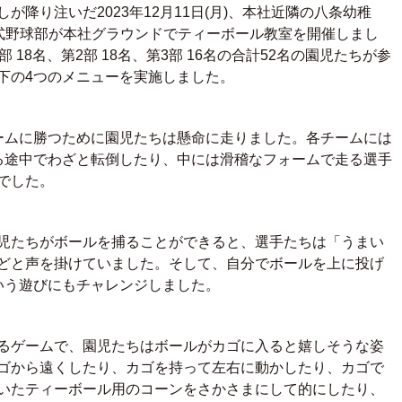
が降り注いだ2023年
12
月
11
日
(
月
)
、本社近隣の八条幼稚
式野球部が本社グラウンドでティーボール教室を開催しまし
部
18
名、第
2
部
18
名、第
3
部
16
名の合計
52
名の園児たちが参
下の4つのメニューを実施しました。
ームに勝つために園児たちは懸命に走りました。各チームには
る途中でわざと転倒したり、中には滑稽なフォームで走る選手
でした。
児たちがボールを捕ることができると、選手たちは「うまい
どと声を掛けていました。そして、自分でボールを上に投げ
いう遊びにもチャレンジしました。
るゲームで、園児たちはボールがカゴに入ると嬉しそうな姿
ゴから遠くしたり、カゴを持って左右に動かしたり、カゴで
いたティーボール用のコーンをさかさまにして的にしたり、