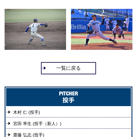
一覧に戻る
木村 仁 (投手)
宮田 率生 (投手
（新人）
)
齋藤 弘志 (投手)