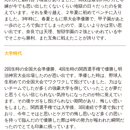
練が今でも思い出したくないくらい地獄の日々だったのを覚
えています。それを乗り越え、２年夏に初めてベンチに入り
ました。3年時に、春夏ともに県大会準優勝で、甲子園があと
一歩のところで負けてしまったので、楽しいよりかは苦い思
い出です。奈良では天理、智辯学園の２強といわれている中
でそこから勝利、また互角に戦えたことが誇りです。
大学時代
2回生時の全国大会準優勝、4回生時の関西選手権で優勝し明
治神宮大会出場したのが思い出です。準優した時は、野球人
生初めての全国大会でワクワクして投げていました。力はな
いチームでしたが多くの強豪大学を倒していったことが夢だ
と思うくらい信じられない気持ちになったのが特に覚えてい
ます。その後ケガをし投げられない期間があり、悔しい思い
をしました。関西選手権では入学後、3回連続で予選で負けて
おり、今年こそはと思いとケガでの悔し思いなど多くの思い
を持って臨んだので優勝した際は4年の努力が報われた瞬間だ
ったのでとても印象に残っています。