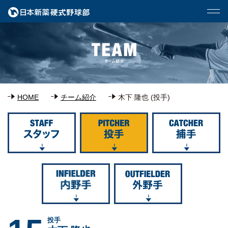
HOME
チーム紹介
木下 隆也 (投手)
投手